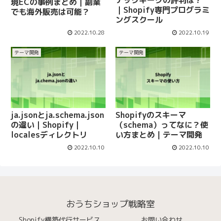
テックギークの評判は？
境ECの事例まとめ｜副業
｜Shopify専門プログラミ
でも海外販売は可能？
ングスクール
2022.10.28
2022.10.19
テーマ開発
テーマ開発
ja.jsonとja.schema.json
Shopifyのスキーマ
の違い｜Shopify｜
（schema）ってなに？使
localesディレクトリ
い方まとめ｜テーマ開発
2022.10.10
2022.10.10
おうちショップ戦略室
Shopify構築代行サービス
お問い合わせ