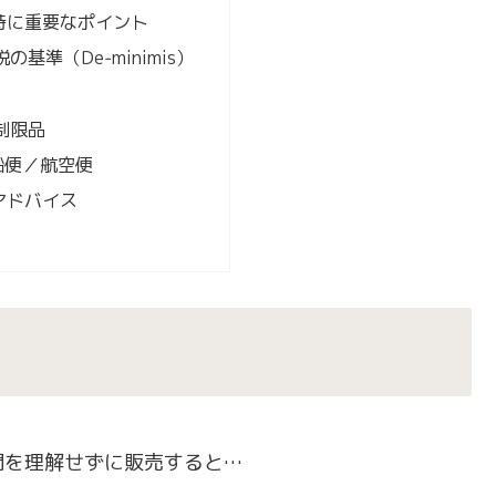
関時に重要なポイント
税の基準（De‑minimis）
・制限品
s 船便／航空便
けアドバイス
関を理解せずに販売すると…