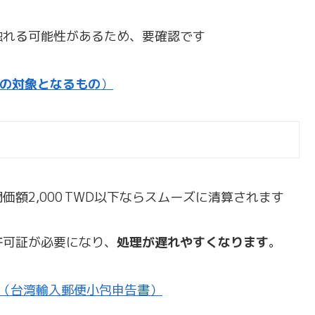
触れる可能性があるため、要確認です
ns（規制の対象となるもの
）
額2,000 TWD以下ならスムーズに清算されます
許可証が必要になり、
処理が遅れやすくなります
。
（台湾輸入郵便小包申告書）