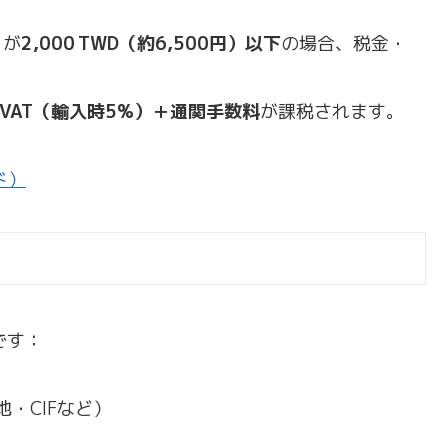
）が
2,000 TWD（約6,500円）以下
の場合、税金・
＋VAT（輸入時5%）＋通関手数料
が課税されます。
イド）
です：
・CIFなど）