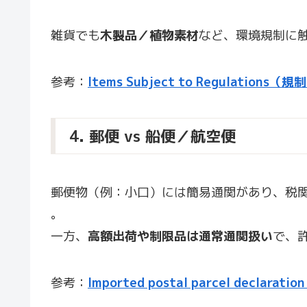
雑貨でも
木製品／植物素材
など、環境規制に
参考：
Items Subject to Regulatio
4. 郵便 vs 船便／航空便
郵便物（例：小口）には簡易通関があり、税関価
。
一方、
高額出荷や制限品は通常通関扱い
で、
参考：
Imported postal parcel declaration