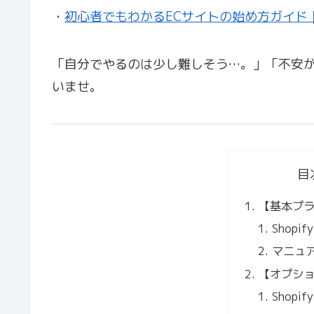
・
初心者でもわかるECサイトの始め方ガイド
「自分でやるのは少し難しそう…。」「不安
いませ。
目
【基本プ
Shop
マニュ
【オプシ
Shop