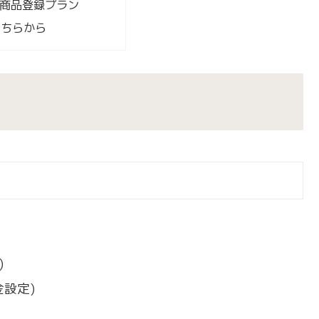
ify商品登録プラン
こちらから
)
設定)