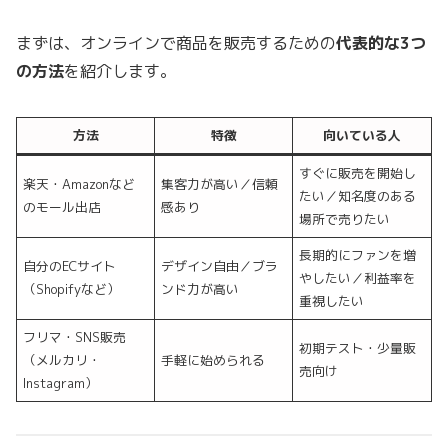
まずは、オンラインで商品を販売するための
代表的な3つ
の方法
を紹介します。
方法
特徴
向いている人
すぐに販売を開始し
楽天・Amazonなど
集客力が高い／信頼
たい／知名度のある
のモール出店
感あり
場所で売りたい
長期的にファンを増
自分のECサイト
デザイン自由／ブラ
やしたい／利益率を
（Shopifyなど）
ンド力が高い
重視したい
フリマ・SNS販売
初期テスト・少量販
（メルカリ・
手軽に始められる
売向け
Instagram）