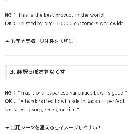
NG：
This is the best product in the world!
OK：
Trusted by over 10,000 customers worldwide.
→ 数字や実績、具体性を大切に。
3. 翻訳っぽさをなくす
NG：
“Traditional Japanese handmade bowl is good.”
OK：
“A handcrafted bowl made in Japan — perfect
for serving soup, salad, or rice.”
→
活用シーンを添える
とイメージしやすい！