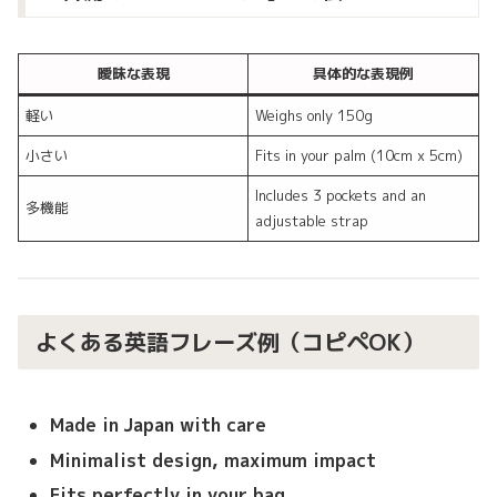
曖昧な表現
具体的な表現例
軽い
Weighs only 150g
小さい
Fits in your palm (10cm x 5cm)
Includes 3 pockets and an
多機能
adjustable strap
よくある英語フレーズ例（コピペOK）
Made in Japan with care
Minimalist design, maximum impact
Fits perfectly in your bag