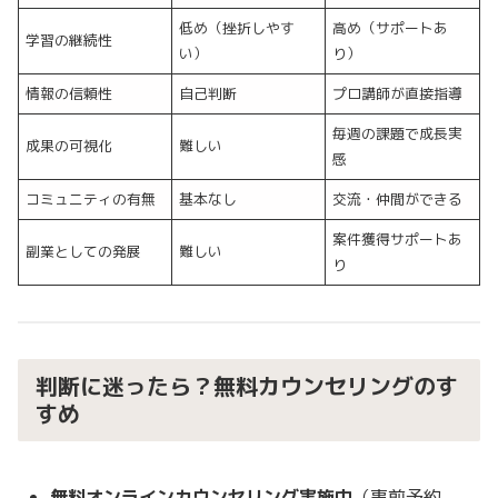
低め（挫折しやす
高め（サポートあ
学習の継続性
い）
り）
情報の信頼性
自己判断
プロ講師が直接指導
毎週の課題で成長実
成果の可視化
難しい
感
コミュニティの有無
基本なし
交流・仲間ができる
案件獲得サポートあ
副業としての発展
難しい
り
判断に迷ったら？無料カウンセリングのす
すめ
無料オンラインカウンセリング実施中
（事前予約